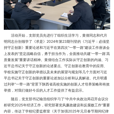
活动开始，支部党员先进行了组织生活学习，黄倩同志和代月
明同志分别领学了《求是》2024年第23期刊登的《习近平：必须坚
持守正创新》重要论述和习近平在第四次“一带一路”建设工作座谈会
上发表的“坚定战略自信，勇于担当作为，全面推动共建‘一带一路’高
质量发展”重要讲话精神。黄倩结合工作实际从守正创新的内涵、习
近平总书记关于守正创新的论述要点、守正创新在教育中的应用、
学校实施守正创新的举措以及未来的展望与规划等几个方面对习近
平总书记关于守正创新的重要论述加以分析和认真解读。代月明通
过列举“一带一路”背景下陕西省高校实施的创新人才培养策略和有效
举措，对我们做好今后的人才工作提供了有益启示。
随后，党支部书记喻浩组织学习了“中共中央政治局召开会议分
析研究2025年经济工作，研究部署党风廉政建设和反腐败工作”重要
内容，传达了学校纪委监察室《关于加强2025年元旦春节期间纪律